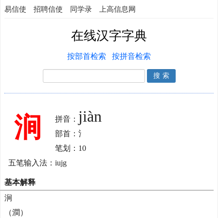
易信使
招聘信使
同学录
上高信息网
在线汉字字典
按部首检索
按拼音检索
jiàn
涧
拼音：
部首：氵
笔划：10
五笔输入法：iujg
基本解释
涧
（澗）