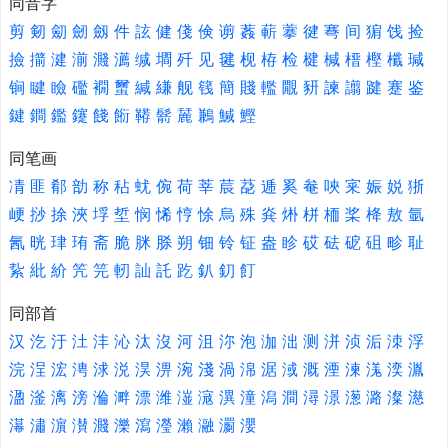
同音字
剪
剱
劎
劒
劔
件
詃
健
俴
倹
谫
葌
蔪
藆
徤
弿
间
猏
饯
捡
撿
擶
湕
湔
濺
瀳
缄
墹
歼
见
毽
枧
栫
检
楗
椷
榗
樫
櫼
瑊
锏
睷
瞼
礛
襉
蠒
緘
縑
舰
篯
簡
賤
轞
覵
豜
諫
譾
踺
蹇
鉴
鍵
鐧
鑑
鑳
餞
餰
鞯
鬋
麉
鶼
鰔
鰹
同笔画
凊
匪
郩
勏
称
秥
蚘
倇
荷
莘
莀
莻
逓
奚
奙
唊
宷
娠
娧
狾
峺
挱
捈
浹
垺
埑
悯
悕
悙
悇
烏
殊
烡
烞
栟
栭
桨
栙
敖
氩
氥
晄
珒
珛
斋
脆
脒
脎
朔
钿
铃
钲
盎
眕
砹
砝
砨
砠
畛
耻
紥
紕
紒
笐
笎
軔
訕
託
趷
釟
釖
飣
同部首
汉
汔
汙
汢
沣
沁
汰
沒
河
沮
沵
泡
泇
泏
测
洴
浈
洉
洓
浮
浣
浧
浤
涄
浗
涚
淏
淠
涴
淺
渦
淿
涺
淢
溉
湮
湅
溬
湙
湚
溋
滏
漓
滂
溣
溿
漂
潍
潂
滱
潩
潼
潟
澗
潯
澋
濍
潞
澯
濨
濗
潚
濵
濽
濺
濼
瀉
瀅
瀨
瀜
瀱
瀴