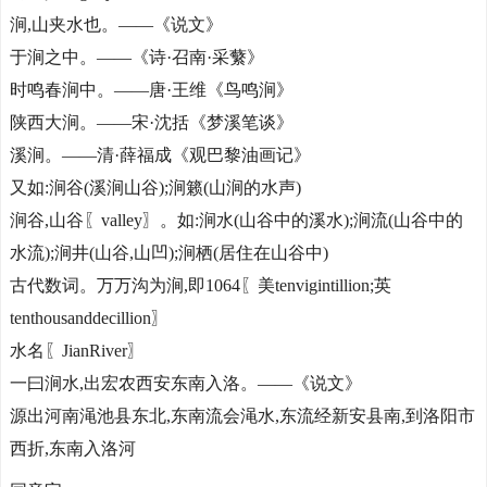
涧,山夹水也。——《说文》
于涧之中。——《诗·召南·采蘩》
时鸣春涧中。——唐·王维《鸟鸣涧》
陕西大涧。——宋·沈括《梦溪笔谈》
溪涧。——清·薛福成《观巴黎油画记》
又如:涧谷(溪涧山谷);涧籁(山涧的水声)
涧谷,山谷〖valley〗。如:涧水(山谷中的溪水);涧流(山谷中的
水流);涧井(山谷,山凹);涧栖(居住在山谷中)
古代数词。万万沟为涧,即1064〖美tenvigintillion;英
tenthousanddecillion〗
水名〖JianRiver〗
一曰涧水,出宏农西安东南入洛。——《说文》
源出河南渑池县东北,东南流会渑水,东流经新安县南,到洛阳市
西折,东南入洛河