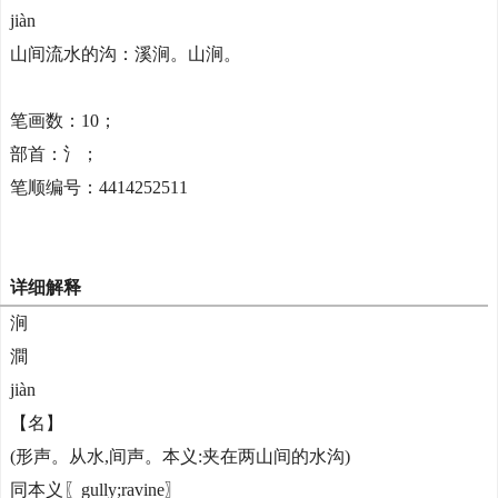
jiàn
山间流水的沟：溪涧。山涧。
笔画数：10；
部首：氵；
笔顺编号：4414252511
详细解释
涧
澗
jiàn
【名】
(形声。从水,间声。本义:夹在两山间的水沟)
同本义〖gully;ravine〗